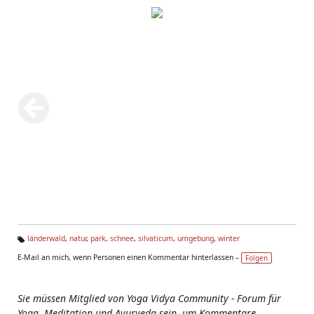
länderwald
,
natur
,
park
,
schnee
,
silvaticum
,
umgebung
,
winter
Ta
E-Mail an mich, wenn Personen einen Kommentar hinterlassen –
Folgen
g
s:
Sie müssen Mitglied von Yoga Vidya Community - Forum für
Yoga, Meditation und Ayurveda sein, um Kommentare