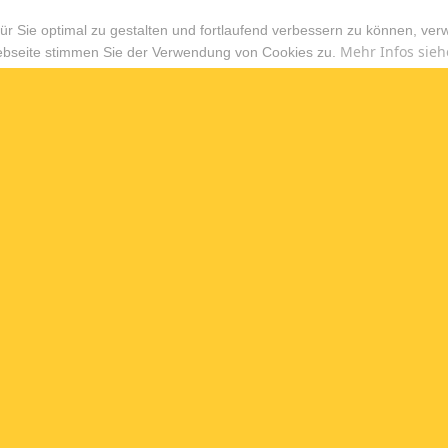
r Sie optimal zu gestalten und fortlaufend verbessern zu können, ver
Mehr Infos sieh
ebseite stimmen Sie der Verwendung von Cookies zu.