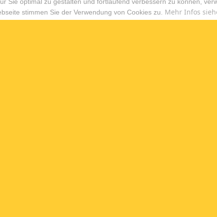
r Sie optimal zu gestalten und fortlaufend verbessern zu können, ver
Mehr Infos sieh
ebseite stimmen Sie der Verwendung von Cookies zu.