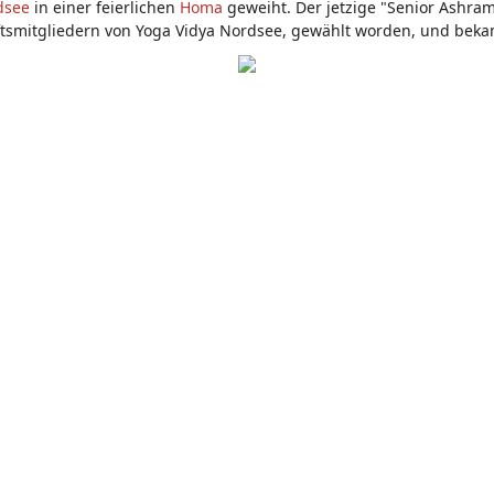
dsee
in einer feierlichen
Homa
geweiht. Der jetzige "Senior Ashram
tsmitgliedern von Yoga Vidya Nordsee, gewählt worden, und bek
ie rechte Führung geben.