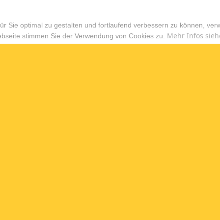
r Sie optimal zu gestalten und fortlaufend verbessern zu können, ver
Mehr Infos sieh
ebseite stimmen Sie der Verwendung von Cookies zu.