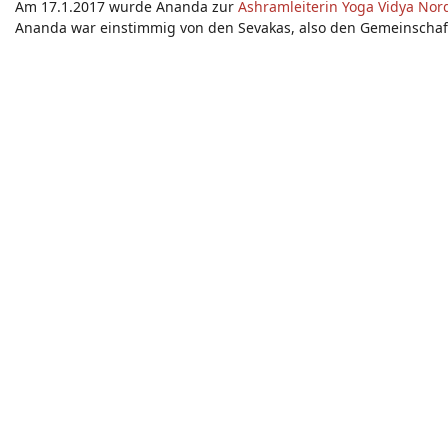
Am 17.1.2017 wurde Ananda zur
Ashramleiterin
Yoga Vidya Nor
Ananda war einstimmig von den Sevakas, also den Gemeinschaf
Göttliche Kraft und
Swami Sivananda
ihr Kraft,
Inspiration
und d