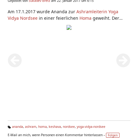
Gepostet von
Sukadev Bretz
am 22. Januar 2017 um 6:15
Am 17.1.2017 wurde Ananda zur
Ashramleiterin
Yoga
Vidya Nordsee
in einer feierlichen
Homa
geweiht. Der
jetzige "Senior Ashramleiter" Keshava war dabei. Sukadev
hat das Ritual angeleitet. Ananda war einstimmig von den
Sevakas, also den Gemeinschaftsmitgliedern von Yoga
Vidya Nordsee, gewählt worden, und bekam an diesem
Tag von allen gute Wünsche und Segen. Möge die
Göttliche Kraft und
Swami Sivananda
ihr Kraft,
Inspiration
und die rechte Führung geben.
ananda
,
ashram
,
homa
,
keshava
,
nordsee
,
yoga-vidya-nordsee
Ta
E-Mail an mich, wenn Personen einen Kommentar hinterlassen –
Folgen
g