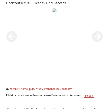
Hochzeitsritual Sukadev und Satyadevi
hochzeit
,
homa
,
puja
,
ritual
,
sivanandasaal
,
sukadev
Ta
E-Mail an mich, wenn Personen einen Kommentar hinterlassen –
Folgen
g
s: