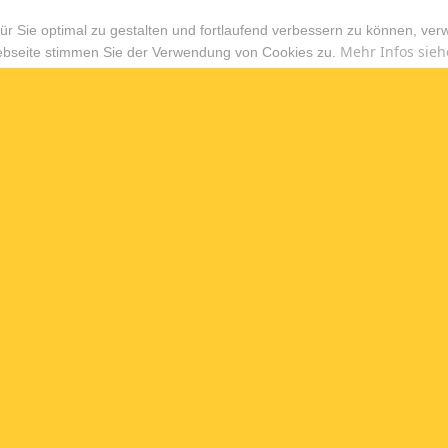
r Sie optimal zu gestalten und fortlaufend verbessern zu können, ver
Mehr Infos sieh
ebseite stimmen Sie der Verwendung von Cookies zu.