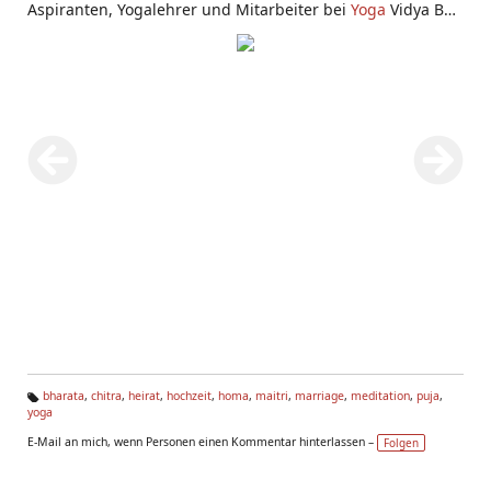
Aspiranten, Yogalehrer und Mitarbeiter bei
Yoga
Vidya Bad
Meinberg.
bharata
,
chitra
,
heirat
,
hochzeit
,
homa
,
maitri
,
marriage
,
meditation
,
puja
,
yoga
Ta
g
E-Mail an mich, wenn Personen einen Kommentar hinterlassen –
Folgen
s: