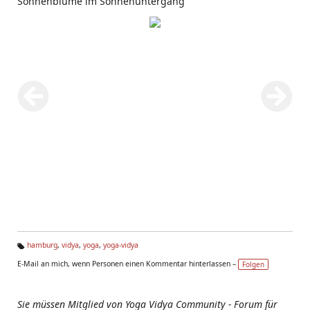
Sonnenblume im Sonnenuntergang
hamburg
,
vidya
,
yoga
,
yoga-vidya
Ta
E-Mail an mich, wenn Personen einen Kommentar hinterlassen –
Folgen
g
s:
Sie müssen Mitglied von Yoga Vidya Community - Forum für