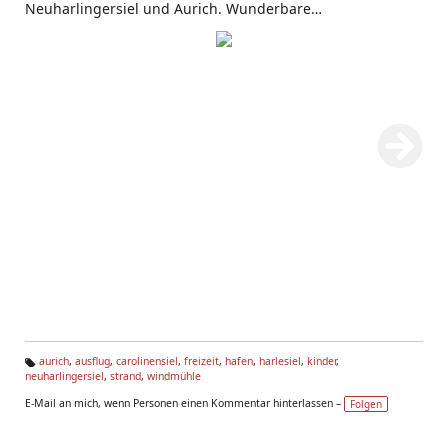
Neuharlingersiel und Aurich. Wunderbare
Ausflugsmöglichkeiten vom Haus Yoga Vidya Nordsee aus
www.yoga-vidya.de/center/haus-nordsee/start.html
aurich
,
ausflug
,
carolinensiel
,
freizeit
,
hafen
,
harlesiel
,
kinder
,
neuharlingersiel
,
strand
,
windmühle
Ta
g
E-Mail an mich, wenn Personen einen Kommentar hinterlassen –
Folgen
s: