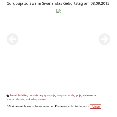
Gurupuja zu Swami Sivanandas Geburtstag am 08.09.2013
bereichsleiter
,
geburtstag
,
gurupuja
,
nirgunananda
,
puja
,
sivananda
,
sivanandasaal
,
sukadev
,
swami
Ta
g
E-Mail an mich, wenn Personen einen Kommentar hinterlassen –
Folgen
s: