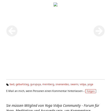
bad
,
geburtstag
,
gurupuja
,
meinberg
,
sivanandas
,
swami
,
vidya
,
yoga
Ta
E-Mail an mich, wenn Personen einen Kommentar hinterlassen –
Folgen
g
s:
Sie müssen Mitglied von Yoga Vidya Community - Forum für
Yoga, Meditation und Ayurveda sein, um Kommentare