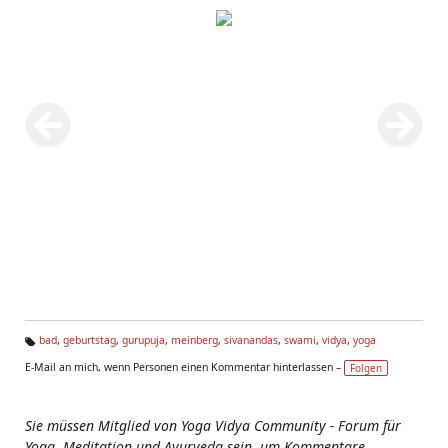
bad
,
geburtstag
,
gurupuja
,
meinberg
,
sivanandas
,
swami
,
vidya
,
yoga
Ta
E-Mail an mich, wenn Personen einen Kommentar hinterlassen –
Folgen
g
s:
Sie müssen Mitglied von Yoga Vidya Community - Forum für
Yoga, Meditation und Ayurveda sein, um Kommentare