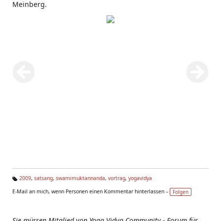
Meinberg.
2009
,
satsang
,
swamimuktannanda
,
vortrag
,
yogavidya
Ta
E-Mail an mich, wenn Personen einen Kommentar hinterlassen –
Folgen
g
s:
Sie müssen Mitglied von Yoga Vidya Community - Forum für