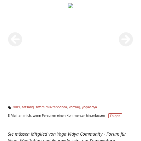
2009
,
satsang
,
swamimuktannanda
,
vortrag
,
yogavidya
Ta
E-Mail an mich, wenn Personen einen Kommentar hinterlassen –
Folgen
g
s:
Sie müssen Mitglied von Yoga Vidya Community - Forum für
Yoga, Meditation und Ayurveda sein, um Kommentare