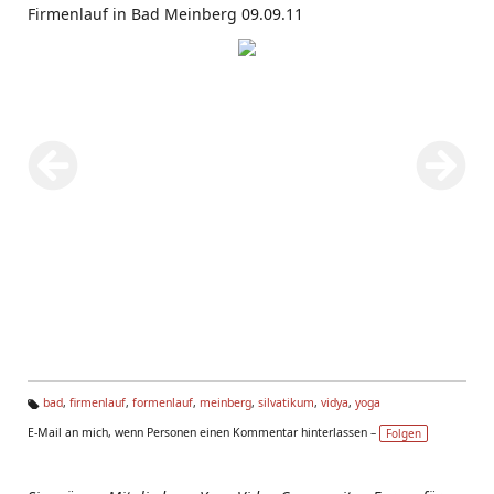
Firmenlauf in Bad Meinberg 09.09.11
bad
,
firmenlauf
,
formenlauf
,
meinberg
,
silvatikum
,
vidya
,
yoga
Ta
E-Mail an mich, wenn Personen einen Kommentar hinterlassen –
Folgen
g
s: