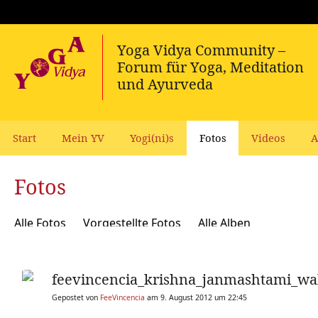
Start
Mein YV
Yogi(ni)s
Fotos
Videos
A
Fotos
Alle Fotos
Vorgestellte Fotos
Alle Alben
feevincencia_krishna_janmashtami_wal
Gepostet von
FeeVincencia
am 9. August 2012 um 22:45