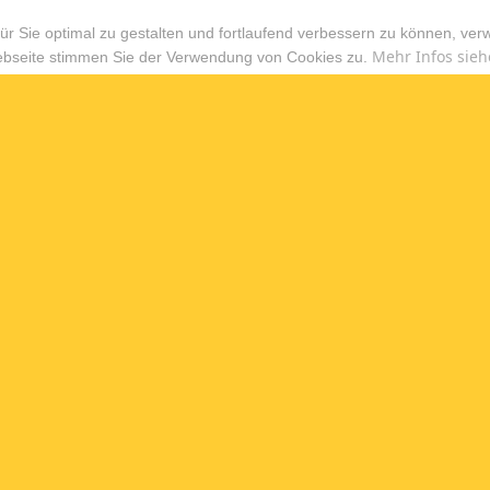
r Sie optimal zu gestalten und fortlaufend verbessern zu können, ver
Mehr Infos sieh
ebseite stimmen Sie der Verwendung von Cookies zu.