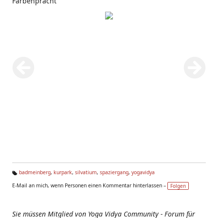
Farbenpracht
badmeinberg
,
kurpark
,
silvatium
,
spaziergang
,
yogavidya
Ta
E-Mail an mich, wenn Personen einen Kommentar hinterlassen –
Folgen
g
s:
Sie müssen Mitglied von Yoga Vidya Community - Forum für