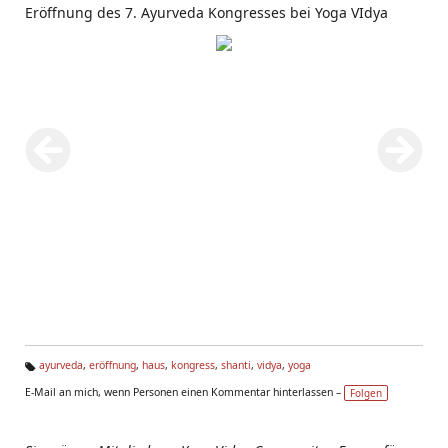
Eröffnung des 7. Ayurveda Kongresses bei Yoga VIdya
ayurveda
,
eröffnung
,
haus
,
kongress
,
shanti
,
vidya
,
yoga
Ta
E-Mail an mich, wenn Personen einen Kommentar hinterlassen –
Folgen
g
s: