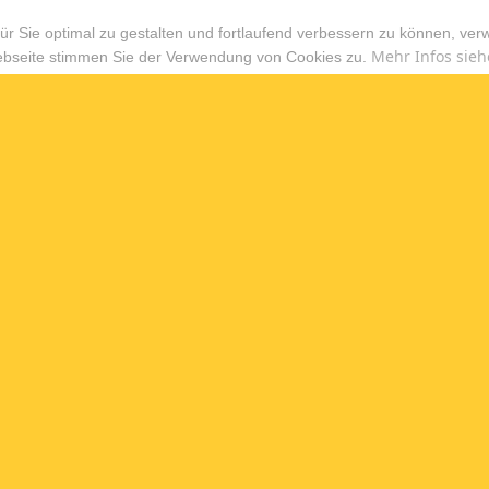
r Sie optimal zu gestalten und fortlaufend verbessern zu können, ver
Mehr Infos sieh
ebseite stimmen Sie der Verwendung von Cookies zu.