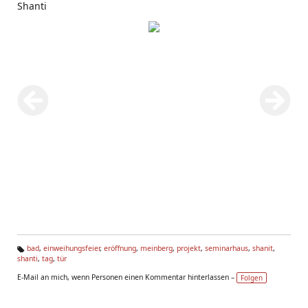
Shanti
bad
,
einweihungsfeier
,
eröffnung
,
meinberg
,
projekt
,
seminarhaus
,
shanit
,
shanti
,
tag
,
tür
Ta
g
E-Mail an mich, wenn Personen einen Kommentar hinterlassen –
Folgen
s: