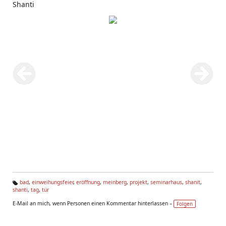
Shanti
bad
,
einweihungsfeier
,
eröffnung
,
meinberg
,
projekt
,
seminarhaus
,
shanit
,
shanti
,
tag
,
tür
Ta
g
E-Mail an mich, wenn Personen einen Kommentar hinterlassen –
Folgen
s: