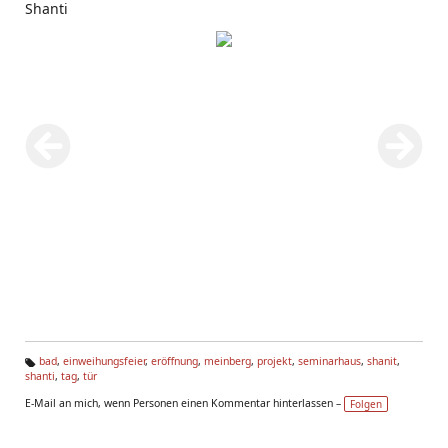
Shanti
bad
,
einweihungsfeier
,
eröffnung
,
meinberg
,
projekt
,
seminarhaus
,
shanit
,
shanti
,
tag
,
tür
Ta
g
E-Mail an mich, wenn Personen einen Kommentar hinterlassen –
Folgen
s: