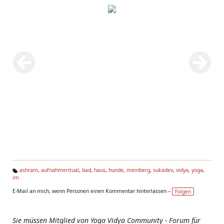
ashram
,
aufnahmeritual
,
bad
,
haus
,
hunde
,
meinberg
,
sukadev
,
vidya
,
yoga
,
im
Ta
g
E-Mail an mich, wenn Personen einen Kommentar hinterlassen –
Folgen
s:
Sie müssen Mitglied von Yoga Vidya Community - Forum für