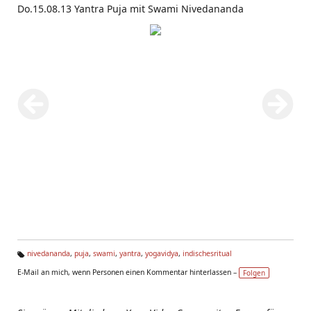
Do.15.08.13 Yantra Puja mit Swami Nivedananda
nivedananda
,
puja
,
swami
,
yantra
,
yogavidya
,
indischesritual
Ta
E-Mail an mich, wenn Personen einen Kommentar hinterlassen –
Folgen
g
s: