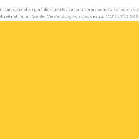
r Sie optimal zu gestalten und fortlaufend verbessern zu können, ver
Mehr Infos sieh
ebseite stimmen Sie der Verwendung von Cookies zu.