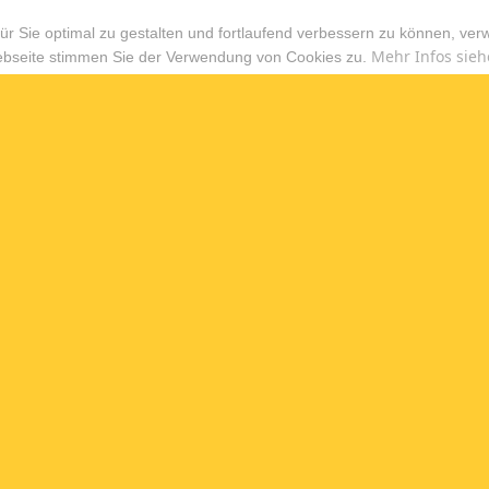
r Sie optimal zu gestalten und fortlaufend verbessern zu können, ver
Mehr Infos sieh
ebseite stimmen Sie der Verwendung von Cookies zu.