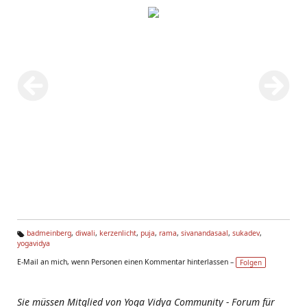
badmeinberg
,
diwali
,
kerzenlicht
,
puja
,
rama
,
sivanandasaal
,
sukadev
,
yogavidya
Ta
g
E-Mail an mich, wenn Personen einen Kommentar hinterlassen –
Folgen
s:
Sie müssen Mitglied von Yoga Vidya Community - Forum für