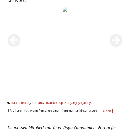
Die Werre
badmeinberg
,
kurpark
,
silvatium
,
spaziergang
,
yogavidya
Ta
E-Mail an mich, wenn Personen einen Kommentar hinterlassen –
Folgen
g
s:
Sie müssen Mitglied von Yoga Vidya Community - Forum für