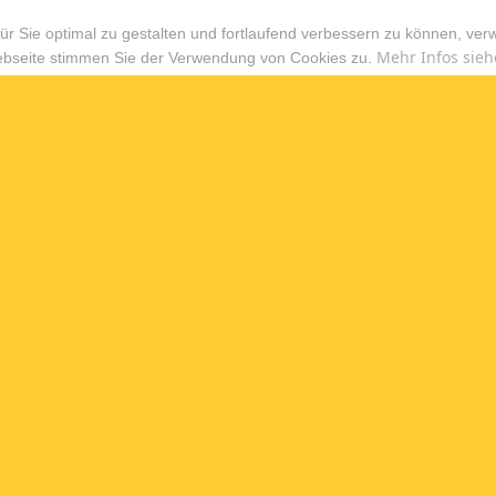
r Sie optimal zu gestalten und fortlaufend verbessern zu können, ver
Mehr Infos sieh
ebseite stimmen Sie der Verwendung von Cookies zu.