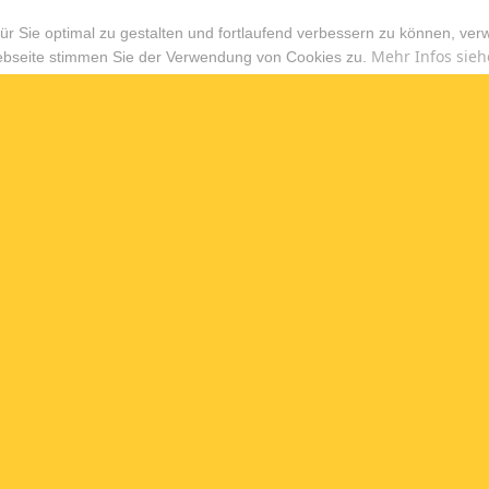
r Sie optimal zu gestalten und fortlaufend verbessern zu können, ver
Mehr Infos sieh
ebseite stimmen Sie der Verwendung von Cookies zu.