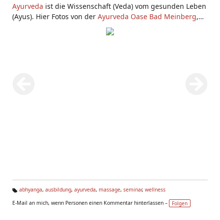
Ayurveda
ist die Wissenschaft (Veda) vom gesunden Leben
(Ayus). Hier Fotos von der
Ayurveda Oase Bad Meinberg
,
von einer
Ayurveda Massage Ausbildung
und
Ayurveda
Seminaren
abhyanga
,
ausbildung
,
ayurveda
,
massage
,
seminar
,
wellness
Ta
E-Mail an mich, wenn Personen einen Kommentar hinterlassen –
Folgen
g
s: