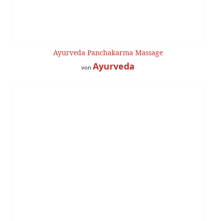
Ayurveda Panchakarma Massage
Ayurveda
von