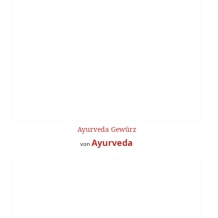
Ayurveda Gewürz
Ayurveda
von