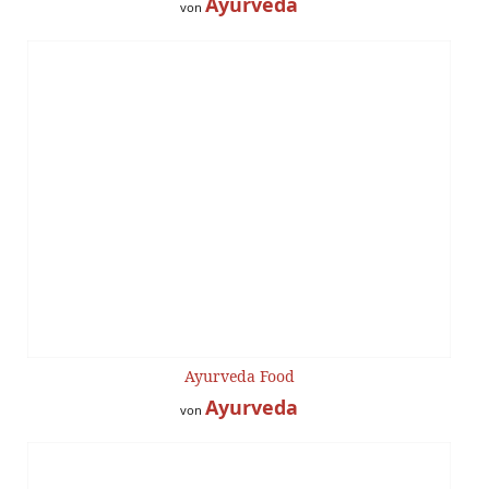
Ayurveda
von
Ayurveda Food
Ayurveda
von