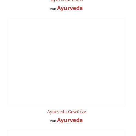
Ayurveda
von
Ayurveda Gewürze
Ayurveda
von