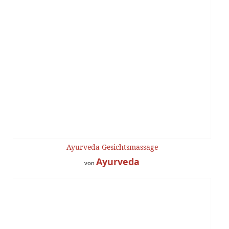
Ayurveda Gesichtsmassage
Ayurveda
von