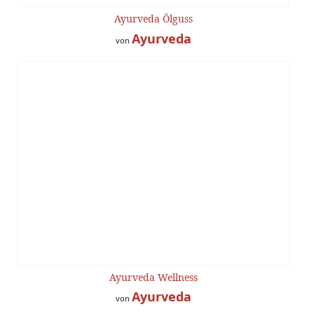
Ayurveda Ölguss
Ayurveda
von
Ayurveda Wellness
Ayurveda
von