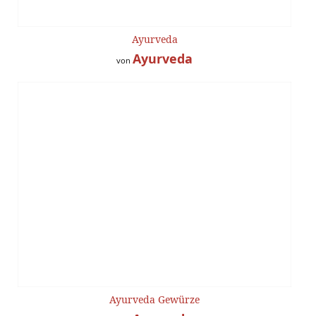
Ayurveda
Ayurveda
von
Ayurveda Gewürze