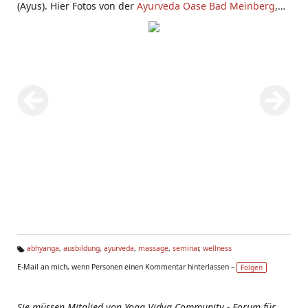
(Ayus). Hier Fotos von der
Ayurveda Oase Bad Meinberg
,
von einer
Ayurveda Massage Ausbildung
und
Ayurveda
Seminaren
abhyanga
,
ausbildung
,
ayurveda
,
massage
,
seminar
,
wellness
Ta
E-Mail an mich, wenn Personen einen Kommentar hinterlassen –
Folgen
g
s:
Sie müssen Mitglied von Yoga Vidya Community - Forum für