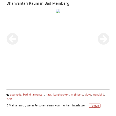
Dhanvantari Raum in Bad Meinberg
ayurveda
,
bad
,
dhanvantari
,
haus
,
kunstprojekt
,
meinberg
,
vidya
,
wandbild
,
yoga
Ta
g
E-Mail an mich, wenn Personen einen Kommentar hinterlassen –
Folgen
s: