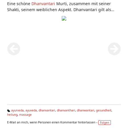
Eine schöne
Dhanvantari
Murti, zusammen mit seiner
Shakti, seinem weiblichen Aspekt. Dhanvantari gilt als
Avatar von Vishnu.
ayurveda
,
ayuveda
,
dhanvantari
,
dhanvanthari
,
dhanwantari
,
gesundheit
,
heilung
,
massage
Ta
g
E-Mail an mich, wenn Personen einen Kommentar hinterlassen –
Folgen
s: