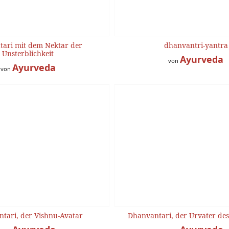
ari mit dem Nektar der
dhanvantri-yantra
Unsterblichkeit
Ayurveda
von
Ayurveda
von
tari, der Vishnu-Avatar
Dhanvantari, der Urvater de