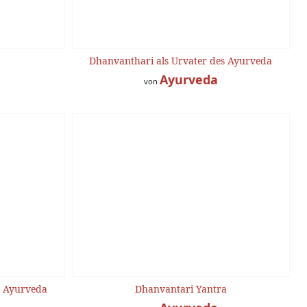
Dhanvanthari als Urvater des Ayurveda
Ayurveda
von
s Ayurveda
Dhanvantari Yantra