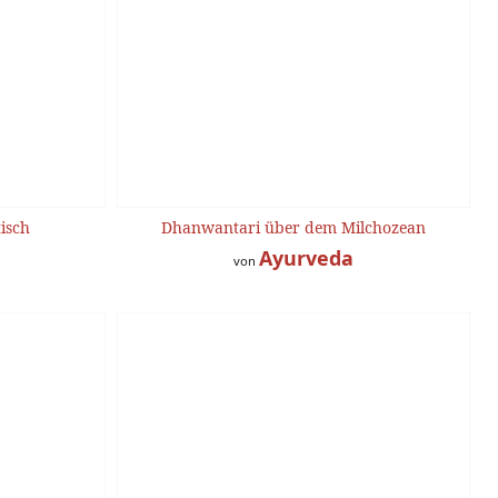
isch
Dhanwantari über dem Milchozean
Ayurveda
von