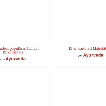
nders populäres Bild von
Dhanwanthari Majestät
Dhanvantari
Ayurveda
von
Ayurveda
von