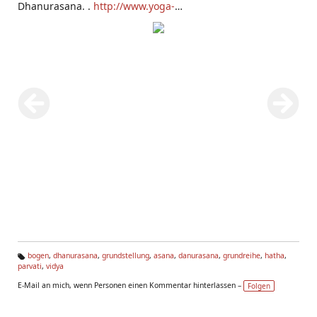
Dhanurasana. .
http://www.yoga-
vidya.de/de/asana/bogen.html
bogen
,
dhanurasana
,
grundstellung
,
asana
,
danurasana
,
grundreihe
,
hatha
,
parvati
,
vidya
Ta
g
E-Mail an mich, wenn Personen einen Kommentar hinterlassen –
Folgen
s: