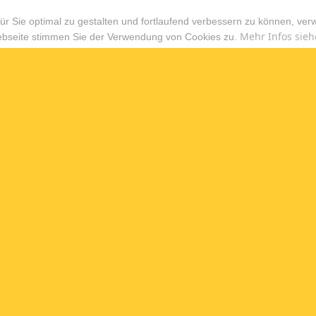
r Sie optimal zu gestalten und fortlaufend verbessern zu können, ver
Mehr Infos sieh
ebseite stimmen Sie der Verwendung von Cookies zu.