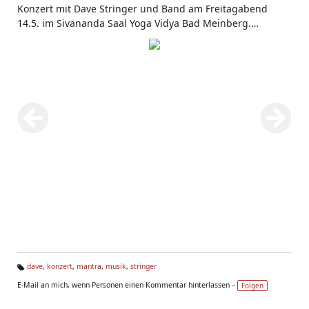
Konzert mit Dave Stringer und Band am Freitagabend
14.5. im Sivananda Saal Yoga Vidya Bad Meinberg.
http://www.yoga-vidya.de/center/haus-bad-
meinberg/start.html
dave
,
konzert
,
mantra
,
musik
,
stringer
Ta
E-Mail an mich, wenn Personen einen Kommentar hinterlassen –
Folgen
g
s: