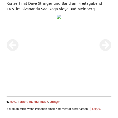
Konzert mit Dave Stringer und Band am Freitagabend
14.5. im Sivananda Saal Yoga Vidya Bad Meinberg.
http://www.yoga-vidya.de/center/haus-bad-
meinberg/start.html
dave
,
konzert
,
mantra
,
musik
,
stringer
Ta
E-Mail an mich, wenn Personen einen Kommentar hinterlassen –
Folgen
g
s: