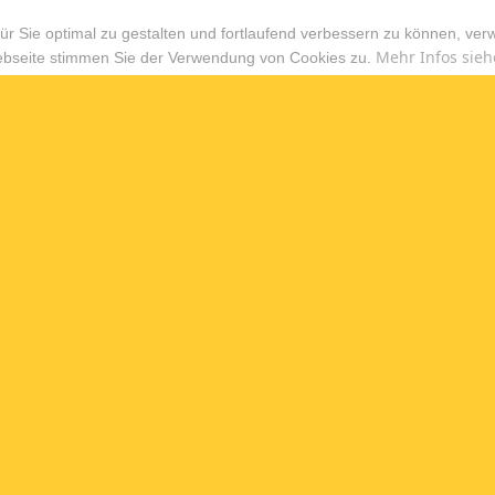
r Sie optimal zu gestalten und fortlaufend verbessern zu können, ver
Mehr Infos sieh
ebseite stimmen Sie der Verwendung von Cookies zu.