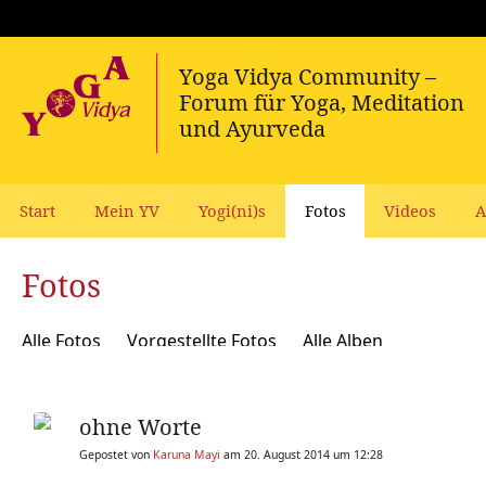
Start
Mein YV
Yogi(ni)s
Fotos
Videos
A
Fotos
Alle Fotos
Vorgestellte Fotos
Alle Alben
ohne Worte
Gepostet von
Karuna Mayi
am 20. August 2014 um 12:28