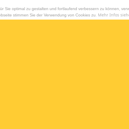
r Sie optimal zu gestalten und fortlaufend verbessern zu können, ver
Mehr Infos sieh
ebseite stimmen Sie der Verwendung von Cookies zu.