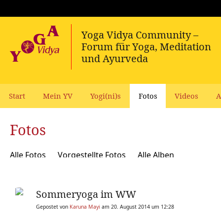
Start
Mein YV
Yogi(ni)s
Fotos
Videos
A
Fotos
Alle Fotos
Vorgestellte Fotos
Alle Alben
Sommeryoga im WW
Gepostet von
Karuna Mayi
am 20. August 2014 um 12:28