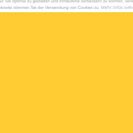
r Sie optimal zu gestalten und fortlaufend verbessern zu können, ver
Mehr Infos sieh
ebseite stimmen Sie der Verwendung von Cookies zu.