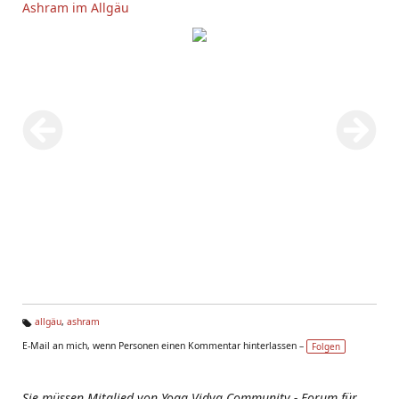
Ashram im Allgäu
allgäu
,
ashram
Ta
E-Mail an mich, wenn Personen einen Kommentar hinterlassen –
Folgen
g
s:
Sie müssen Mitglied von Yoga Vidya Community - Forum für