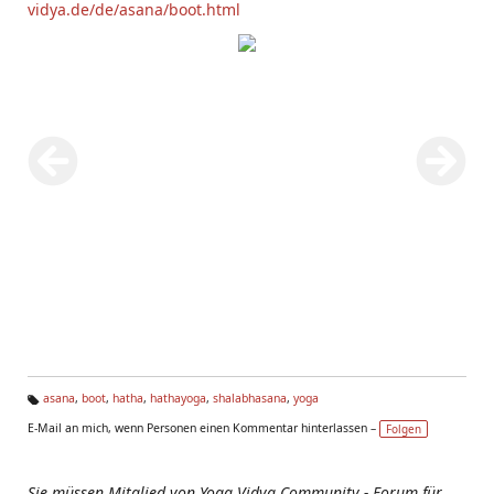
vidya.de/de/asana/boot.html
asana
,
boot
,
hatha
,
hathayoga
,
shalabhasana
,
yoga
Ta
E-Mail an mich, wenn Personen einen Kommentar hinterlassen –
Folgen
g
s:
Sie müssen Mitglied von Yoga Vidya Community - Forum für