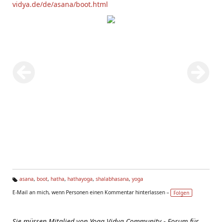
vidya.de/de/asana/boot.html
asana
,
boot
,
hatha
,
hathayoga
,
shalabhasana
,
yoga
Ta
E-Mail an mich, wenn Personen einen Kommentar hinterlassen –
Folgen
g
s:
Sie müssen Mitglied von Yoga Vidya Community - Forum für