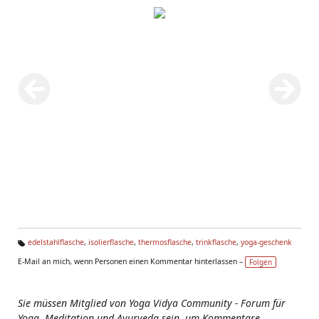
edelstahlflasche
,
isolierflasche
,
thermosflasche
,
trinkflasche
,
yoga-geschenk
Ta
E-Mail an mich, wenn Personen einen Kommentar hinterlassen –
Folgen
g
s:
Sie müssen Mitglied von Yoga Vidya Community - Forum für
Yoga, Meditation und Ayurveda sein, um Kommentare