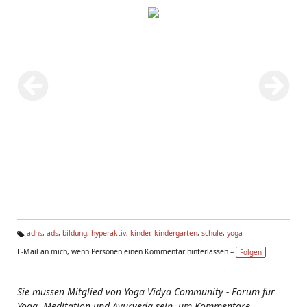
adhs
,
ads
,
bildung
,
hyperaktiv
,
kinder
,
kindergarten
,
schule
,
yoga
Ta
E-Mail an mich, wenn Personen einen Kommentar hinterlassen –
Folgen
g
s:
Sie müssen Mitglied von Yoga Vidya Community - Forum für
Yoga, Meditation und Ayurveda sein, um Kommentare