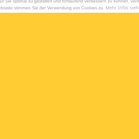
r Sie optimal zu gestalten und fortlaufend verbessern zu können, ver
Mehr Infos sieh
ebseite stimmen Sie der Verwendung von Cookies zu.